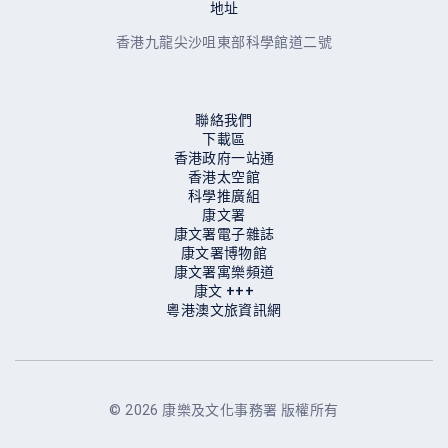
地址
香港九龍尖沙咀東部科學館道二號
聯絡我們
下載區
香港政府一站通
香港太空館
科學推廣組
康文署
康文署電子雜誌
康文署博物館
康⽂署寓樂頻道
康⽂ +++
粵港澳文旅資訊網
© 2026 康樂及文化事務署 版權所有