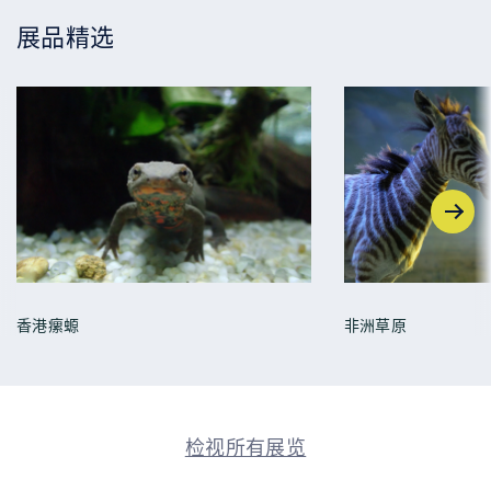
展品精选
香港瘰螈
非洲草原
检视所有展览