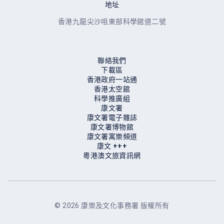
地址
香港九龍尖沙咀東部科學館道二號
聯絡我們
下載區
香港政府一站通
香港太空館
科學推廣組
康文署
康文署電子雜誌
康文署博物館
康⽂署寓樂頻道
康⽂ +++
粵港澳文旅資訊網
© 2026 康樂及文化事務署 版權所有