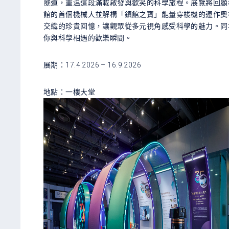
隧道，重温這段滿載啟發與歡笑的科學旅程。展覽將回顧
館的首個機械人並解構「鎮館之寶」能量穿梭機的運作奧
交織的珍貴回憶，讓觀眾從多元視角感受科學的魅力。同
你與科學相遇的歡樂瞬間。
展期：17.4.2026 – 16.9.2026
地點：一樓大堂