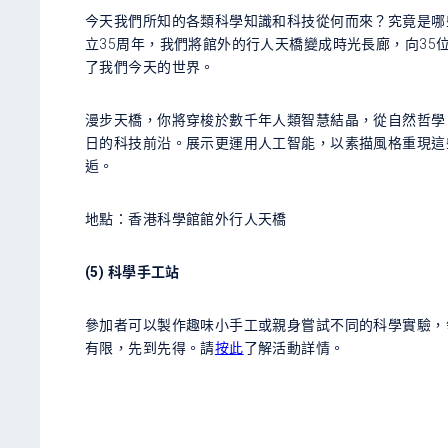
今天我們所知的各類科學知識和科技從何而來？究竟是哪
立
35
周年，我們將館外的行人天橋變成時光長廊，向
35
了我們今天的世界。
漫步天橋，你將穿梭於數千年人類智慧結晶，從自然哲學
日的科技前沿。展示更運用人工智能，以素描風格重現這
逅。
地點：香港科學館館外行人天橋
(5) 科學手工站
參加者可以製作趣味小手工或親身嘗試不同的科學實驗，
有限，先到先得。請
按此
了解活動詳情。