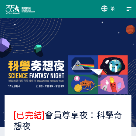
繁
EN
簡
[已完結]
會員尊享夜：科學奇
想夜