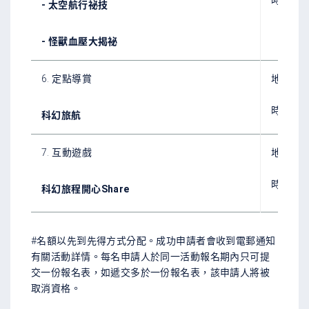
時間：晚上7
- 太空航行祕技
- 怪獸血壓大揭祕
6. 定點導賞
地點：
時間：晚上7
科幻旅航
7. 互動遊戲
地點：
時間：晚上7
科幻旅程開心Share
#名額以先到先得方式分配。成功申請者會收到電郵通知
有關活動詳情。每名申請人於同一活動報名期內只可提
交一份報名表，如遞交多於一份報名表，該申請人將被
取消資格。