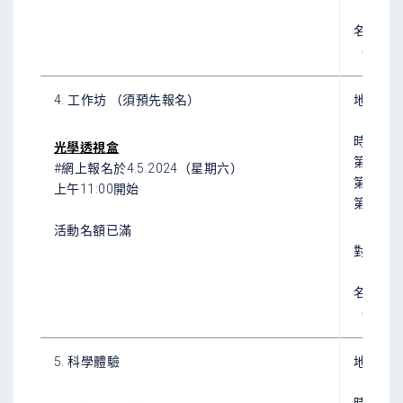
名額﹕
2
（由一
4. 工作坊 （須預先報名）
地點：
時間：
光學透視盒
第一場：晚
#網上報名於
4
.5.2024（星期六）
第二場：晚
上午11:00開始
第三場
活動名額已滿
對象：7
名額﹕
2
（由一
5. 科學體驗
地點：