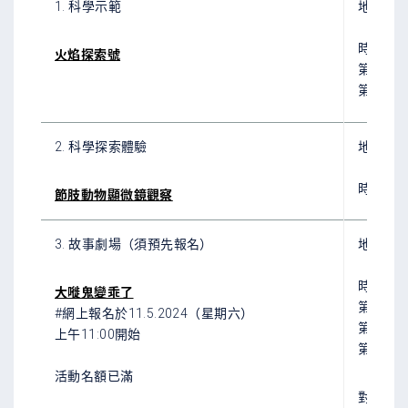
1. 科學示範
地點：
時間：
火焰探索號
第一場：晚
第二場：晚
2. 科學探索體驗
地點：
時間：晚上7
節肢動物顯微鏡觀察
3. 故事劇場（須預先報名）
地點：
時間：
大嘥鬼變乖了
第一場：晚
#網上報名於
11
.5.2024（星期六）
第二場：晚
上午11:00開始
第三場
活動名額已滿
對象：
4