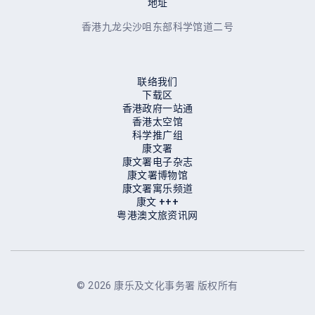
地址
香港九龙尖沙咀东部科学馆道二号
联络我们
下载区
香港政府一站通
香港太空馆
科学推广组
康文署
康文署电子杂志
康文署博物馆
康⽂署寓乐频道
康⽂ +++
粤港澳文旅资讯网
© 2026 康乐及文化事务署 版权所有