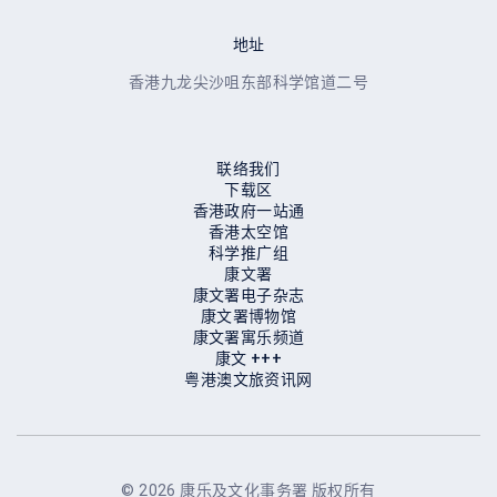
地址
香港九龙尖沙咀东部科学馆道二号
联络我们
下载区
香港政府一站通
香港太空馆
科学推广组
康文署
康文署电子杂志
康文署博物馆
康⽂署寓乐频道
康⽂ +++
粤港澳文旅资讯网
© 2026 康乐及文化事务署 版权所有