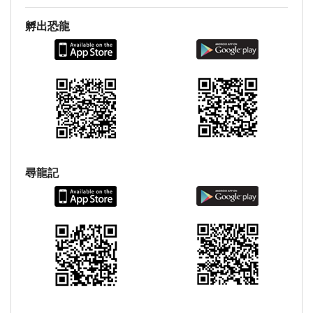
孵出恐龍
尋龍記