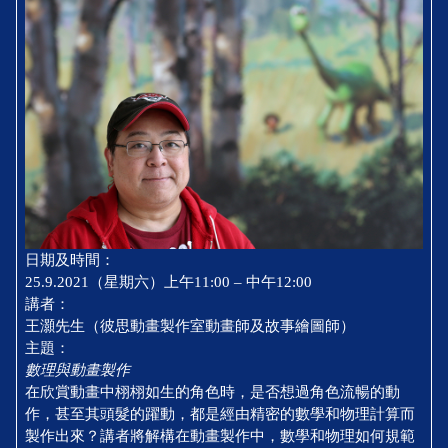
日期及時間：
25.9.2021（星期六）上午11:00 – 中午12:00
講者：
王灝先生（彼思動畫製作室動畫師及故事繪圖師）
主題：
數理與動畫製作
在欣賞動畫中栩栩如生的角色時，是否想過角色流暢的動
作，甚至其頭髮的躍動，都是經由精密的數學和物理計算而
製作出來？講者將解構在動畫製作中，數學和物理如何規範