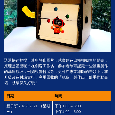
透過快速翻揭一連串靜止圖片，就會創造出栩栩如生的動畫，
原理是甚麼呢？在創客工作坊，參加者除可認識一些動畫製作
的基礎原理，例如視覺暫留等，更可在專業導師的帶領下，將
升級改造付諸實行，利用回收的「紙皮」製作出一部手作動畫
箱，既環保又好玩！
日期
時間
親子班 - 18.8.2021 （星期
下午1:00 – 3:00
三）
下午4:00 – 6:00