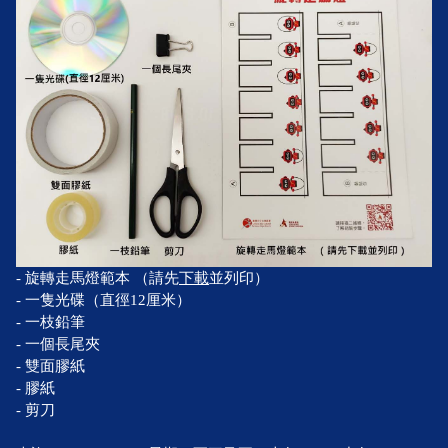
- 旋轉走馬燈範本 （請先
下載
並列印）
- 一隻光碟（直徑12厘米）
- 一枝鉛筆
- 一個長尾夾
- 雙面膠紙
- 膠紙
- 剪刀