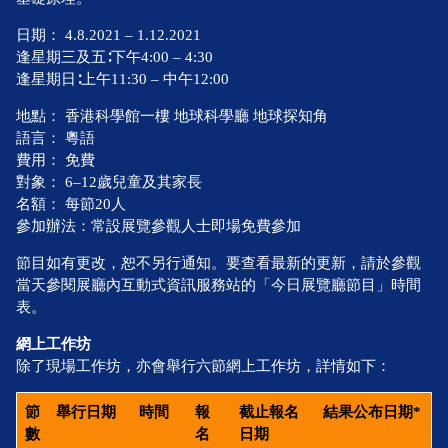
日期： 4.8.2021 – 1.12.2021
逢星期三及五∶下午4:00 – 4:30
逢星期日∶上午11:30 – 中午12:00
地點： 香港科學館一樓 地球科學廳 地球探知角
語言： 粵語
費用： 免費
對象： 6–12歲兒童及其家長
名額： 每節20人
參加辦法：常設展覽參觀人士即場免費參加
節目如有更改，恕不另行通知。要查看最新的更新，請於參觀
當天參閱展廳內互動式資訊服務站的「今日展覽廳節目」時間
表。
網上工作坊
除了現場工作坊，亦會舉行六節網上工作坊，詳情如下：
節
舉行日期
時間
報
截止報名
結果公布日期*
數
名
日期