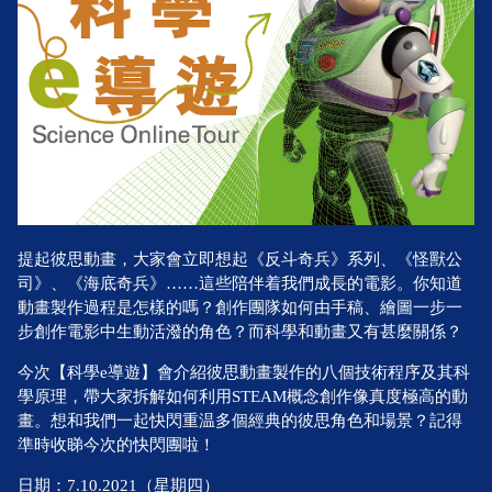
提起彼思動畫，大家會立即想起《反斗奇兵》系列、《怪獸公
司》、《海底奇兵》……這些陪伴着我們成長的電影。你知道
動畫製作過程是怎樣的嗎？創作團隊如何由手稿、繪圖一步一
步創作電影中生動活潑的角色？而科學和動畫又有甚麼關係？
今次【科學e導遊】會介紹彼思動畫製作的八個技術程序及其科
學原理，帶大家拆解如何利用STEAM概念創作像真度極高的動
畫。想和我們一起快閃重温多個經典的彼思角色和場景？記得
準時收睇今次的快閃團啦！
日期：7.10.2021（星期四）