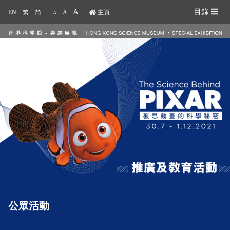
|
A
目錄
EN
繁
简
A
主頁
A
公眾活動