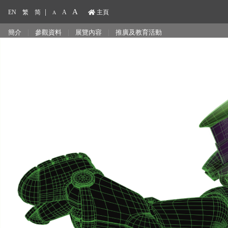
|
A
EN
繁
简
A
主頁
A
|
|
|
簡介
參觀資料
展覽內容
推廣及教育活動