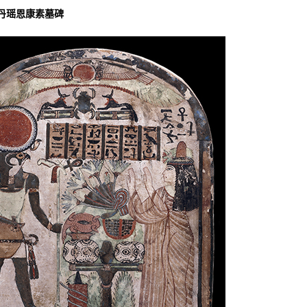
瑶恩康素墓碑